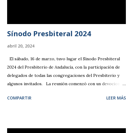
europeo y su coherencia con el significado genuino del
término, concluyendo que la evangelización consiste
esencialmente en i...
Sínodo Presbiteral 2024
abril 20, 2024
El sábado, 16 de marzo, tuvo lugar el Sínodo Presbiteral
2024 del Presbiterio de Andalucía, con la participación de
delegados de todas las congregaciones del Presbiterio y
algunos invitados. La reunión comenzó con un devocional
dirigido por Dámaris Ruiz, secretaria 2.ª de la Comisión
COMPARTIR
LEER MÁS
Permanente de la IEE, a partir de la cita de Hebreos 12, 1-2,
animándonos a poner todos los trabajos y proyectos en las
manos de Dios y fijar nuestra mirada en Jesús, el autor
y consumador de la fe . Tras examinar los distintos