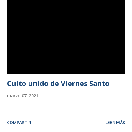
informes de la Mesa Presbiteral, iglesias locales,
departamentos e instituciones que desarrollan su misión en
el ámbito del Presbiterio, se procedió a la renovación de la
Mesa, resultando elegidos para la presidencia, el pastor
José Burguillo; para la vicepresidencia, Fernando Milán;
para la secretaría, Loida Cavada; para la tesorería, Werner
Pasternak; y para la vocalía 2.ª, Antonio Pardo. Tras el
almuerzo, se presentó el proyecto de nuevo...
Culto unido de Viernes Santo
marzo 07, 2021
COMPARTIR
LEER MÁS