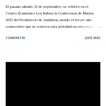
El pasado sábado, 23 de septiembre, se celebró en el
Centro Ecuménico Los Rubios la Conferencia de Misión
2023 del Presbiterio de Andalucía, siendo el tercer año
consecutivo que se convoca esta actividad en esta segunda
etapa. Al encuentro asistieron diecinueve hermanas y
COMPARTIR
LEER MÁS
hermanos de las distintas iglesias que componen en
Presbiterio de Andalucía, así como un hermano de una
iglesia evangélica de La Línea de la Concepción. En esta
ocasión, el pastor Sergio Simino, profesor de la Facultad de
Teología SEUT, fue el encargado de dirigir los trabajos de
la jornada, que tuvieron como tema la evangelización como
encarnación social. En la exposición del profesor Simino, se
pudieron conocer los distintos modelos de evangelización
en boga desde el segundo tercio del s. XX, analizando
sus características, su pertinencia en nuestro contexto