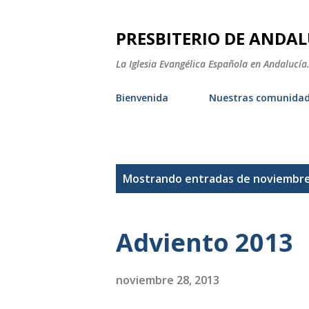
PRESBITERIO DE ANDAL
La Iglesia Evangélica Española en Andalucía.
Bienvenida
Nuestras comunida
E
Mostrando entradas de noviembre
n
t
Adviento 2013
r
a
noviembre 28, 2013
d