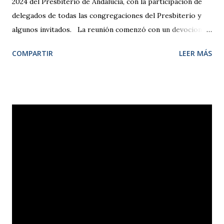
2024 del Presbiterio de Andalucía, con la participación de
delegados de todas las congregaciones del Presbiterio y
algunos invitados. La reunión comenzó con un devocional
dirigido por Dámaris Ruiz, secretaria 2.ª de la Comisión
COMPARTIR
LEER MÁS
Permanente de la IEE, a partir de la cita de Hebreos 12, 1-2,
animándonos a poner todos los trabajos y proyectos en las
manos de Dios y fijar nuestra mirada en Jesús, el autor
y consumador de la fe . Tras examinar los distintos
informes de la Mesa Presbiteral, iglesias locales,
departamentos e instituciones que desarrollan su misión en
el ámbito del Presbiterio, se procedió a la renovación de la
Mesa, resultando elegidos para la presidencia, el pastor
José Burguillo; para la vicepresidencia, Fernando Milán;
para la secretaría, Loida Cavada; para la tesorería, Werner
Pasternak; y para la vocalía 2.ª, Antonio Pardo. Tras el
almuerzo, se presentó el proyecto de nuevo...