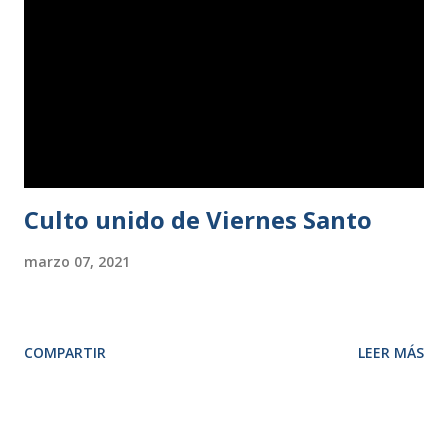
Mesa, resultando elegidos para la presidencia, el pastor
José Burguillo; para la vicepresidencia, Fernando Milán;
para la secretaría, Loida Cavada; para la tesorería, Werner
Pasternak; y para la vocalía 2.ª, Antonio Pardo. Tras el
almuerzo, se presentó el proyecto de nuevo...
Culto unido de Viernes Santo
marzo 07, 2021
COMPARTIR
LEER MÁS