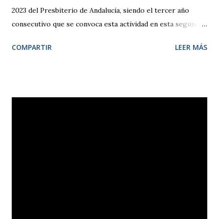
2023 del Presbiterio de Andalucía, siendo el tercer año
consecutivo que se convoca esta actividad en esta segunda
etapa. Al encuentro asistieron diecinueve hermanas y
COMPARTIR
LEER MÁS
hermanos de las distintas iglesias que componen en
Presbiterio de Andalucía, así como un hermano de una
iglesia evangélica de La Línea de la Concepción. En esta
ocasión, el pastor Sergio Simino, profesor de la Facultad de
Teología SEUT, fue el encargado de dirigir los trabajos de
la jornada, que tuvieron como tema la evangelización como
encarnación social. En la exposición del profesor Simino, se
pudieron conocer los distintos modelos de evangelización
en boga desde el segundo tercio del s. XX, analizando
sus características, su pertinencia en nuestro contexto
europeo y su coherencia con el significado genuino del
término, concluyendo que la evangelización consiste
esencialmente en i...