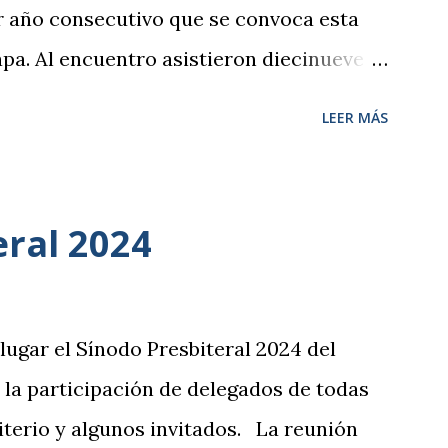
er año consecutivo que se convoca esta
apa. Al encuentro asistieron diecinueve
distintas iglesias que componen en
LEER MÁS
í como un hermano de una iglesia
Concepción. En esta ocasión, el pastor
 Facultad de Teología SEUT, fue el
eral 2024
ajos de la jornada, que tuvieron como
encarnación social. En la exposición del
 conocer los distintos modelos de
lugar el Sínodo Presbiteral 2024 del
el segundo tercio del s. XX, analizando
 la participación de delegados de todas
inencia en nuestro contexto europeo y su
iterio y algunos invitados. La reunión