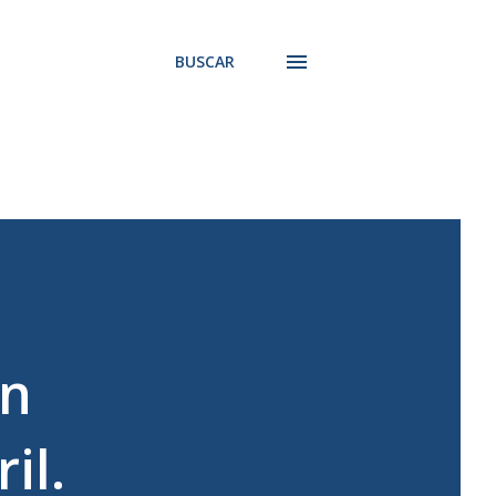
BUSCAR
en
il.