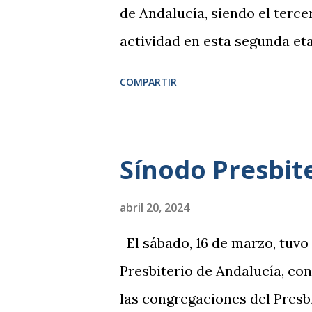
de Andalucía, siendo el terc
actividad en esta segunda et
hermanas y hermanos de las 
COMPARTIR
Presbiterio de Andalucía, as
evangélica de La Línea de la 
Sergio Simino, profesor de la
Sínodo Presbit
encargado de dirigir los trab
tema la evangelización como 
abril 20, 2024
profesor Simino, se pudieron
El sábado, 16 de marzo, tuvo 
evangelización en boga desde 
Presbiterio de Andalucía, con
sus características, su pert
las congregaciones del Presb