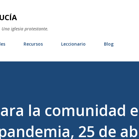
Ir al contenido principal
UCÍA
 Una iglesia protestante.
des
Recursos
Leccionario
Blog
para la comunidad 
pandemia, 25 de abr