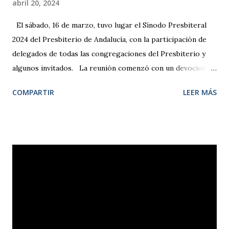
abril 20, 2024
El sábado, 16 de marzo, tuvo lugar el Sínodo Presbiteral
2024 del Presbiterio de Andalucía, con la participación de
delegados de todas las congregaciones del Presbiterio y
algunos invitados. La reunión comenzó con un devocional
dirigido por Dámaris Ruiz, secretaria 2.ª de la Comisión
COMPARTIR
LEER MÁS
Permanente de la IEE, a partir de la cita de Hebreos 12, 1-2,
animándonos a poner todos los trabajos y proyectos en las
manos de Dios y fijar nuestra mirada en Jesús, el autor
y consumador de la fe . Tras examinar los distintos
informes de la Mesa Presbiteral, iglesias locales,
departamentos e instituciones que desarrollan su misión en
el ámbito del Presbiterio, se procedió a la renovación de la
Mesa, resultando elegidos para la presidencia, el pastor
José Burguillo; para la vicepresidencia, Fernando Milán;
para la secretaría, Loida Cavada; para la tesorería, Werner