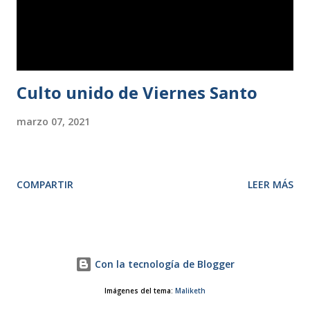
Pasternak; y para la vocalía 2.ª, Antonio Pardo. Tras el
almuerzo, se presentó el proyecto de nuevo...
Culto unido de Viernes Santo
marzo 07, 2021
COMPARTIR
LEER MÁS
Con la tecnología de Blogger
Imágenes del tema:
Maliketh