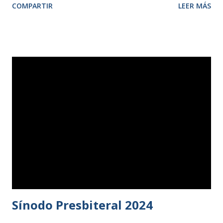
COMPARTIR
LEER MÁS
hermanos de las distintas iglesias que componen en
Presbiterio de Andalucía, así como un hermano de una
iglesia evangélica de La Línea de la Concepción. En esta
ocasión, el pastor Sergio Simino, profesor de la Facultad de
Teología SEUT, fue el encargado de dirigir los trabajos de
la jornada, que tuvieron como tema la evangelización como
encarnación social. En la exposición del profesor Simino, se
pudieron conocer los distintos modelos de evangelización
en boga desde el segundo tercio del s. XX, analizando
sus características, su pertinencia en nuestro contexto
europeo y su coherencia con el significado genuino del
término, concluyendo que la evangelización consiste
esencialmente en i...
Sínodo Presbiteral 2024