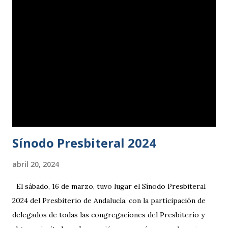
Teología SEUT, fue el encargado de dirigir los trabajos de
la jornada, que tuvieron como tema la evangelización como
encarnación social. En la exposición del profesor Simino, se
pudieron conocer los distintos modelos de evangelización
en boga desde el segundo tercio del s. XX, analizando
sus características, su pertinencia en nuestro contexto
europeo y su coherencia con el significado genuino del
término, concluyendo que la evangelización consiste
esencialmente en i...
Sínodo Presbiteral 2024
abril 20, 2024
El sábado, 16 de marzo, tuvo lugar el Sínodo Presbiteral
2024 del Presbiterio de Andalucía, con la participación de
delegados de todas las congregaciones del Presbiterio y