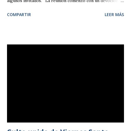
algunos invitados. La reunión comenzó con un devocional
dirigido por Dámaris Ruiz, secretaria 2.ª de la Comisión
COMPARTIR
LEER MÁS
Permanente de la IEE, a partir de la cita de Hebreos 12, 1-2,
animándonos a poner todos los trabajos y proyectos en las
manos de Dios y fijar nuestra mirada en Jesús, el autor
y consumador de la fe . Tras examinar los distintos
informes de la Mesa Presbiteral, iglesias locales,
departamentos e instituciones que desarrollan su misión en
el ámbito del Presbiterio, se procedió a la renovación de la
Mesa, resultando elegidos para la presidencia, el pastor
José Burguillo; para la vicepresidencia, Fernando Milán;
para la secretaría, Loida Cavada; para la tesorería, Werner
Pasternak; y para la vocalía 2.ª, Antonio Pardo. Tras el
almuerzo, se presentó el proyecto de nuevo...