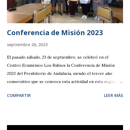
Conferencia de Misión 2023
septiembre 26, 2023
El pasado sábado, 23 de septiembre, se celebró en el
Centro Ecuménico Los Rubios la Conferencia de Misión
2023 del Presbiterio de Andalucía, siendo el tercer año
consecutivo que se convoca esta actividad en esta segunda
etapa. Al encuentro asistieron diecinueve hermanas y
COMPARTIR
LEER MÁS
hermanos de las distintas iglesias que componen en
Presbiterio de Andalucía, así como un hermano de una
iglesia evangélica de La Línea de la Concepción. En esta
ocasión, el pastor Sergio Simino, profesor de la Facultad de