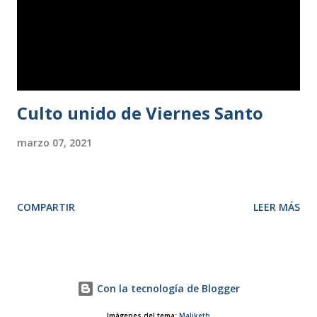
para la secretaría, Loida Cavada; para la tesorería, Werner
Pasternak; y para la vocalía 2.ª, Antonio Pardo. Tras el
almuerzo, se presentó el proyecto de nuevo...
Culto unido de Viernes Santo
marzo 07, 2021
COMPARTIR
LEER MÁS
Con la tecnología de Blogger
Imágenes del tema:
Maliketh