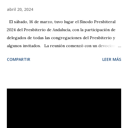
abril 20, 2024
El sábado, 16 de marzo, tuvo lugar el Sínodo Presbiteral
2024 del Presbiterio de Andalucía, con la participación de
delegados de todas las congregaciones del Presbiterio y
algunos invitados. La reunión comenzó con un devocional
dirigido por Dámaris Ruiz, secretaria 2.ª de la Comisión
COMPARTIR
LEER MÁS
Permanente de la IEE, a partir de la cita de Hebreos 12, 1-2,
animándonos a poner todos los trabajos y proyectos en las
manos de Dios y fijar nuestra mirada en Jesús, el autor
y consumador de la fe . Tras examinar los distintos
informes de la Mesa Presbiteral, iglesias locales,
departamentos e instituciones que desarrollan su misión en
el ámbito del Presbiterio, se procedió a la renovación de la
Mesa, resultando elegidos para la presidencia, el pastor
José Burguillo; para la vicepresidencia, Fernando Milán;